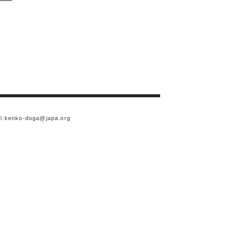
l:
kenko-doga@japa.org