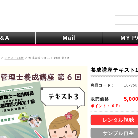
&A
Mail
MY P
m
>
テキスト16版
> 養成講座テキスト16版 第6回
養成講座テキスト1
商品コード：
16-you
5,00
販売価格
ポイント：
0
Pt
レンタル視聴
サンプル再生