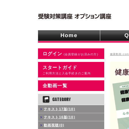
Home
Q
ログイン
健康動画.co
(会員登録がお済みの方)
スタートガイド
ご利用方法と入会手続きのご案内
全動画一覧
テキスト17版(10)
テキスト16版(10)
動画視聴(0)